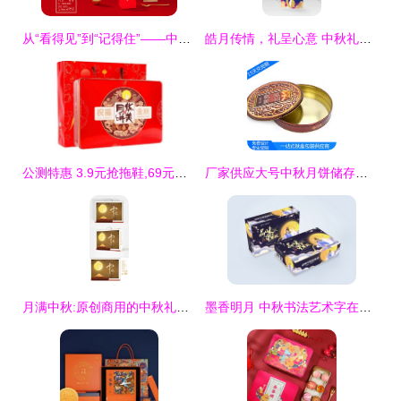
从“看得见”到“记得住”——中秋月饼包装设计的美学升级与文化叙事
皓月传情，礼呈心意 中秋礼盒与包装的艺术叙事
公测特惠 3.9元抢拖鞋,69元抢瓷砖... ...
厂家供应大号中秋月饼储存铁盒 圆形金属礼品盒
月满中秋:原创商用的中秋礼盒包装设计解析
墨香明月 中秋书法艺术字在礼品包装中的韵味表达