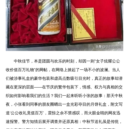
中秋佳节，本是团圆与欢乐的时刻，却因一则“女子炫耀公公
收价值百万礼物”的网帖，在网络上掀起了一场不小的波澜。当人
们被涉事礼盒的豪华包装和虚高点数吸引目光时，真正的故事却潜
藏在更深的层面——在节庆的繁华包装下，情感、权力与真相的交
织如何影响着我们的生活？我们一起来听听小张的故事：那天中秋
夜，小张看到同事的朋友圈晒出一盒光彩夺目的月饼礼盒，附文写
道‘公公收礼竟值百万’，震惊之余不禁感叹，而火眼金睛的网友迅
速报警。警方知情后展开调查并还原真相：中秋节送礼虽是传统，