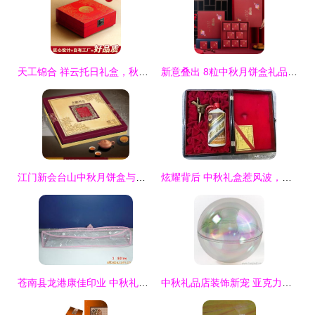
天工锦合 祥云托日礼盒，秋月寄情之选
新意叠出 8粒中秋月饼盒礼品盒创意定制与高端包装艺术
江门新会台山中秋月饼盒与食品礼盒包装工艺探析
炫耀背后 中秋礼盒惹风波，一份“百万礼物”引发的思考
苍南县龙港康佳印业 中秋礼品包装精品鉴赏
中秋礼品店装饰新宠 亚克力吊球，提升包装视觉与空间格调