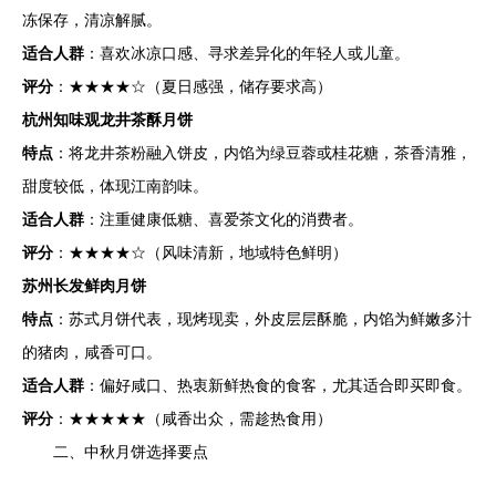
冻保存，清凉解腻。
适合人群
：喜欢冰凉口感、寻求差异化的年轻人或儿童。
评分
：★★★★☆（夏日感强，储存要求高）
杭州知味观龙井茶酥月饼
特点
：将龙井茶粉融入饼皮，内馅为绿豆蓉或桂花糖，茶香清雅，
甜度较低，体现江南韵味。
适合人群
：注重健康低糖、喜爱茶文化的消费者。
评分
：★★★★☆（风味清新，地域特色鲜明）
苏州长发鲜肉月饼
特点
：苏式月饼代表，现烤现卖，外皮层层酥脆，内馅为鲜嫩多汁
的猪肉，咸香可口。
适合人群
：偏好咸口、热衷新鲜热食的食客，尤其适合即买即食。
评分
：★★★★★（咸香出众，需趁热食用）
二、中秋月饼选择要点