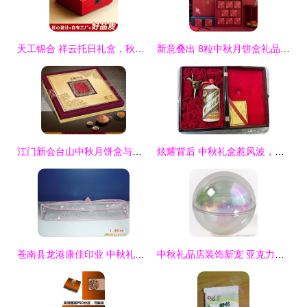
天工锦合 祥云托日礼盒，秋月寄情之选
新意叠出 8粒中秋月饼盒礼品盒创意定制与高端包装艺术
江门新会台山中秋月饼盒与食品礼盒包装工艺探析
炫耀背后 中秋礼盒惹风波，一份“百万礼物”引发的思考
苍南县龙港康佳印业 中秋礼品包装精品鉴赏
中秋礼品店装饰新宠 亚克力吊球，提升包装视觉与空间格调