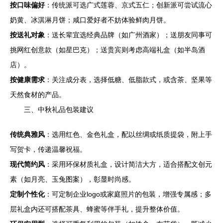
按口味偏好
：传统派可选广式莲蓉、京式五仁；创新派可尝试流心
奶黄、冰淇淋月饼；咸口爱好者不妨体验鲜肉月饼。
按送礼对象
：送长辈宜选经典品牌（如广州酒家）；送朋友同事可
挑网红创意款（如星巴克）；送贵宾则考虑高端礼盒（如半岛酒
店）。
按健康需求
：关注成分表，选择低糖、低脂款式，或含茶、坚果等
天然食材的产品。
三、中秋礼品包装建议
传统典雅风
：选用红色、金色礼盒，配以丝绸或纸质提袋，附上手
写贺卡，传递温馨祝福。
现代简约风
：采用环保材质礼盒，设计简洁大方，适合搭配文创元
素（如月亮、玉兔图案），彰显时尚感。
定制个性化
：可定制企业logo或家庭照片的包装，增强专属感；多
层礼盒内还可搭配茶具、蜂蜜等伴手礼，提升整体价值。