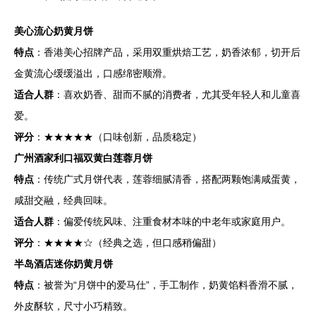
美心流心奶黄月饼
特点
：香港美心招牌产品，采用双重烘焙工艺，奶香浓郁，切开后
金黄流心缓缓溢出，口感绵密顺滑。
适合人群
：喜欢奶香、甜而不腻的消费者，尤其受年轻人和儿童喜
爱。
评分
：★★★★★（口味创新，品质稳定）
广州酒家利口福双黄白莲蓉月饼
特点
：传统广式月饼代表，莲蓉细腻清香，搭配两颗饱满咸蛋黄，
咸甜交融，经典回味。
适合人群
：偏爱传统风味、注重食材本味的中老年或家庭用户。
评分
：★★★★☆（经典之选，但口感稍偏甜）
半岛酒店迷你奶黄月饼
特点
：被誉为“月饼中的爱马仕”，手工制作，奶黄馅料香滑不腻，
外皮酥软，尺寸小巧精致。