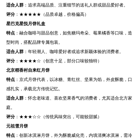
适合人群
：追求高端品质、注重细节的送礼人群或甜品爱好者。
评分
：★★★★★（品质卓越，价格偏高）
星巴克星悦月饼礼盒
特点
：融合咖啡与甜品创意，如焦糖玛奇朵、莓果橘香等口味，造
型时尚，搭配品牌专属包装。
适合人群
：年轻潮人、咖啡爱好者或追求新颖体验的消费者。
评分
：★★★★☆（创意十足，部分口味较独特）
北京稻香村自来红月饼
特点
：京式月饼代表，以冰糖、青红丝、坚果为馅，外皮酥脆，口
感扎实，承载北方传统记忆。
适合人群
：怀念老味道、喜欢坚果香气的消费者，尤其适合北方家
庭。
评分
：★★★☆☆（传统风味突出，可能较甜腻）
元祖雪月饼
特点
：创新冰淇淋月饼，外为酥脆威化壳，内填清爽冰淇淋，需冷